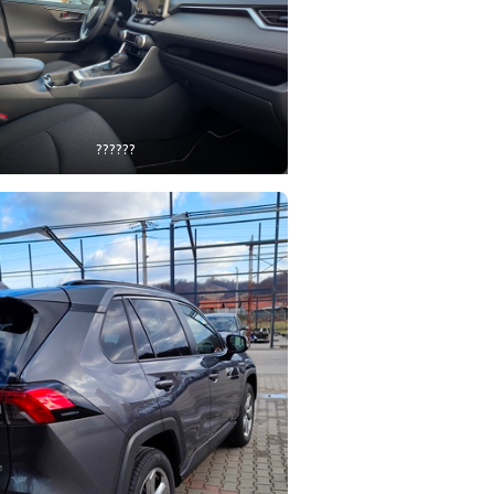
??????