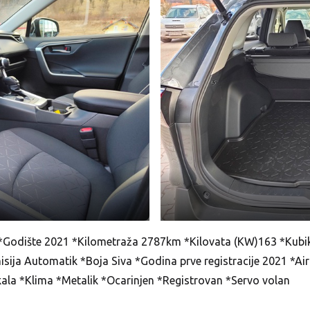
5 *Godište 2021 *Kilometraža 2787km *Kilovata (KW)163 *Kubi
isija Automatik *Boja Siva *Godina prve registracije 2021 *Ai
akala *Klima *Metalik *Ocarinjen *Registrovan *Servo volan