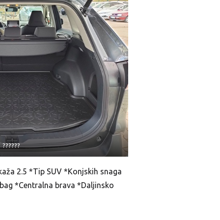
??????
kaža 2.5 *Tip SUV *Konjskih snaga
rbag *Centralna brava *Daljinsko