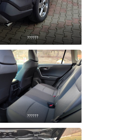
??????
??????