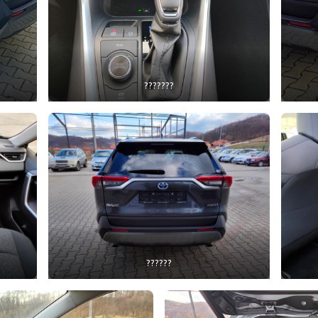
???????
??????