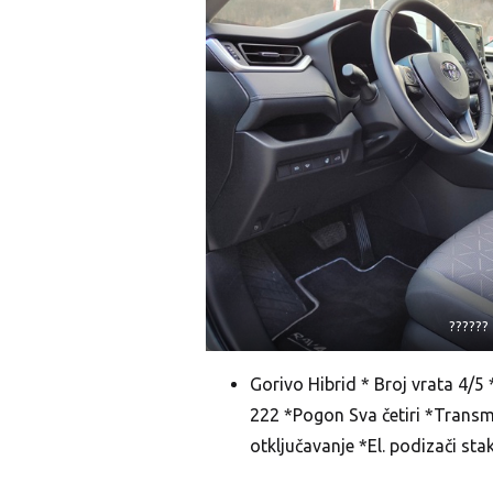
??????
Gorivo Hibrid * Broj vrata 4/
222 *Pogon Sva četiri *Transm
otključavanje *El. podizači st