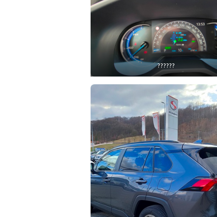
??????