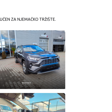
UČEN ZA NJEMAČKO TRŽIŠTE.
??????