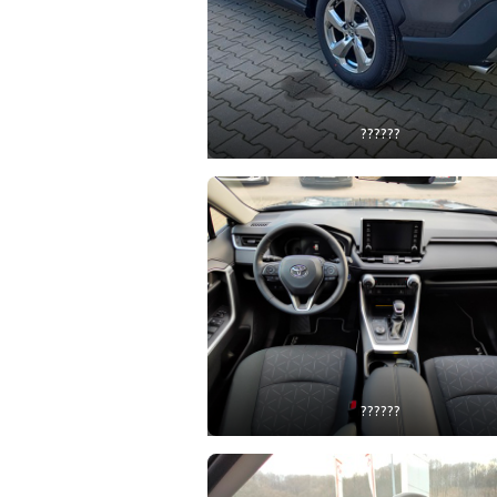
??????
??????