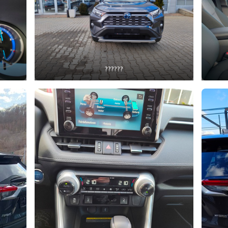
??????