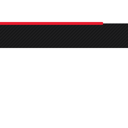
e sa
e