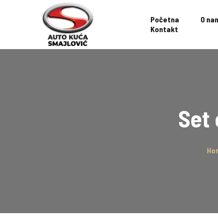
Početna
O na
Kontakt
Set 
Ho