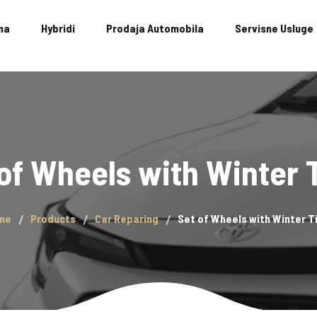
ma
Hybridi
Prodaja Automobila
Servisne Usluge
of Wheels with Winter 
me
Products
Car Reparing
Set of Wheels with Winter T