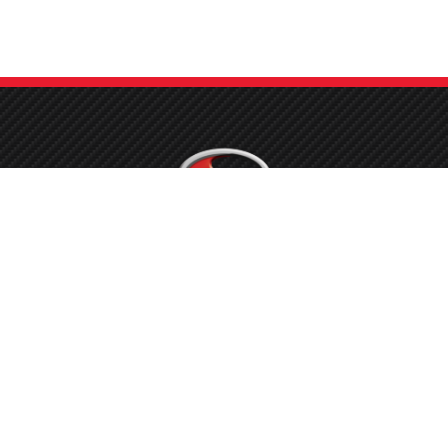
emo sa pravom reći, da smo spremni sa uposlenima koje imamo, nositi s
svim potrebnim radovima na Toyota vozilima, te opravdati povjerenje svak
stranke i stati iza svakog odrađenog posla.