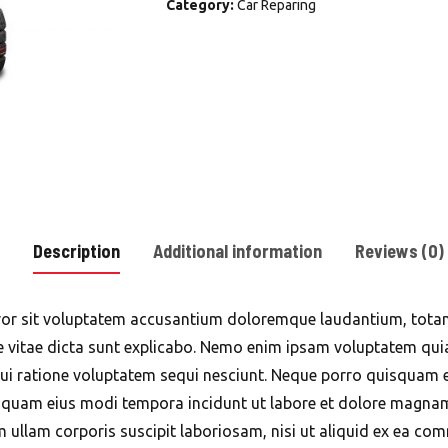
Category:
Car Reparing
Winter
Tires
quantity
Description
Additional information
Reviews (0)
error sit voluptatem accusantium doloremque laudantium, tota
ae vitae dicta sunt explicabo. Nemo enim ipsam voluptatem quia
i ratione voluptatem sequi nesciunt. Neque porro quisquam e
numquam eius modi tempora incidunt ut labore et dolore magn
 ullam corporis suscipit laboriosam, nisi ut aliquid ex ea c