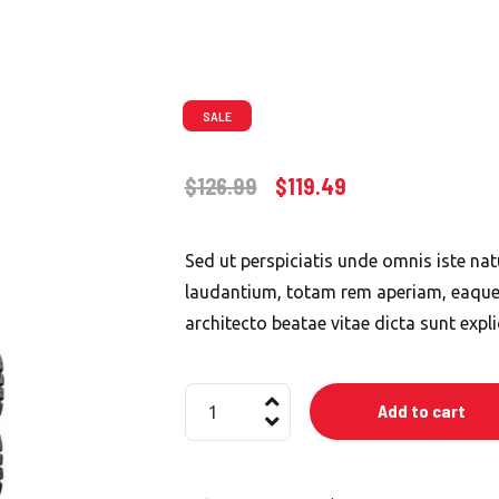
SALE
$
126.99
$
119.49
Sed ut perspiciatis unde omnis iste n
laudantium, totam rem aperiam, eaque i
architecto beatae vitae dicta sunt expl
Set
Add to cart
of
Wheels
with