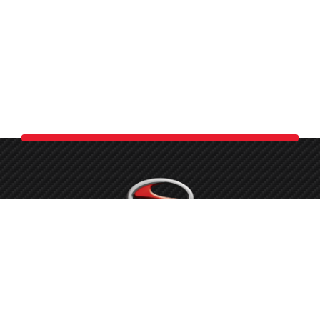
Možemo sa pravom reći, da smo spremni sa uposlenima koje
imamo, nositi se sa svim potrebnim radovima na Toyota
vozilima, te opravdati povjerenje svake stranke i stati iza
svakog odrađenog posla.