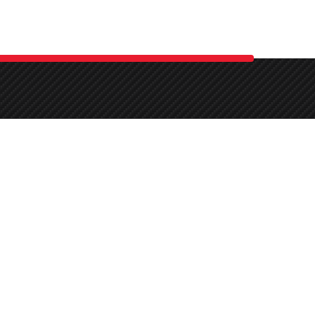
e sa
e