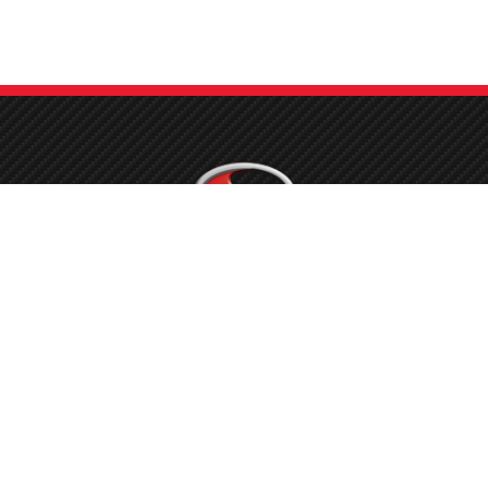
emo sa pravom reći, da smo spremni sa uposlenima koje imamo, nositi s
svim potrebnim radovima na Toyota vozilima, te opravdati povjerenje svak
stranke i stati iza svakog odrađenog posla.