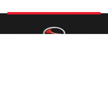
Možemo sa pravom reći, da smo spremni sa uposlenima koje
imamo, nositi se sa svim potrebnim radovima na Toyota
vozilima, te opravdati povjerenje svake stranke i stati iza
svakog odrađenog posla.